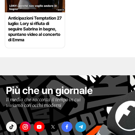
Anticipazioni Temptation 27
luglio: Lory si rifiuta di
seguire Sabrina in bagno,
spuntano video al concerto
di Emma
Più che un giornale
Il media che racconta il tempo in cui
viviamo con occhi moderni