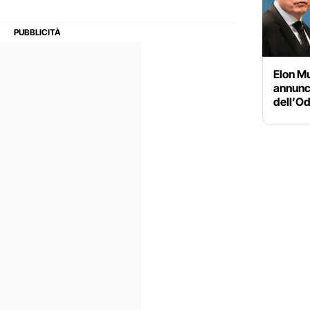
Elon Mu
annunci
dell’Od