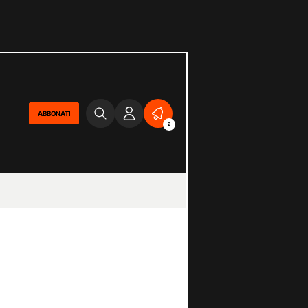
ABBONATI
2