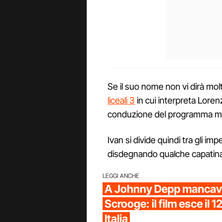
Se il suo nome non vi dirà mol
liceali 3
in cui interpreta Lorenz
conduzione del programma mus
Ivan si divide quindi tra gli im
disdegnando qualche capatina 
LEGGI ANCHE
A Johnny Depp mancava
Scrooge: il film esce il 
Italia