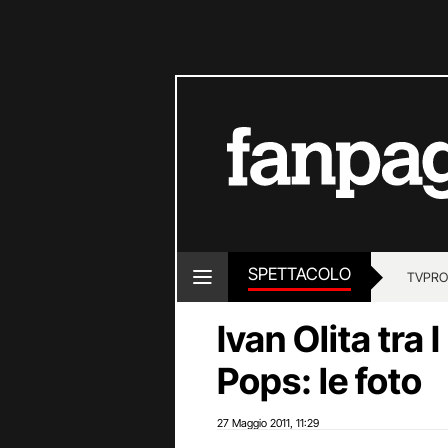
SPETTACOLO
TV
PRO
Ivan Olita tra 
Pops: le foto
27 Maggio 2011
11:29
,