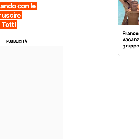
lando con le
r uscire
 Totti
Frances
vacanza 
gruppo 