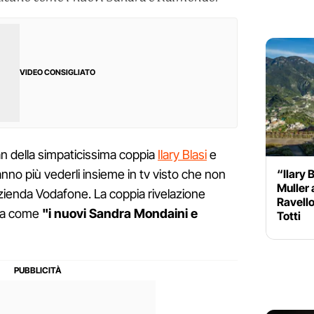
VIDEO CONSIGLIATO
fan della simpaticissima coppia
Ilary Blasi
e
“Ilary 
no più vederli insieme in tv visto che non
Muller 
’azienda Vodafone. La coppia rivelazione
Ravello
ata come
"i nuovi Sandra Mondaini e
Totti