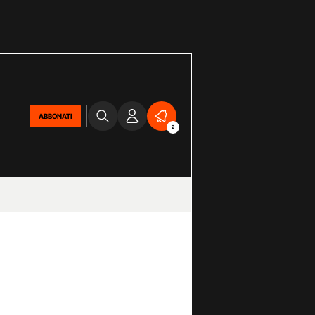
ABBONATI
2