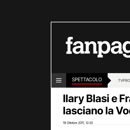
SPETTACOLO
TV
PRO
Ilary Blasi e 
lasciano la Vo
19 Ottobre 2011
12:20
,