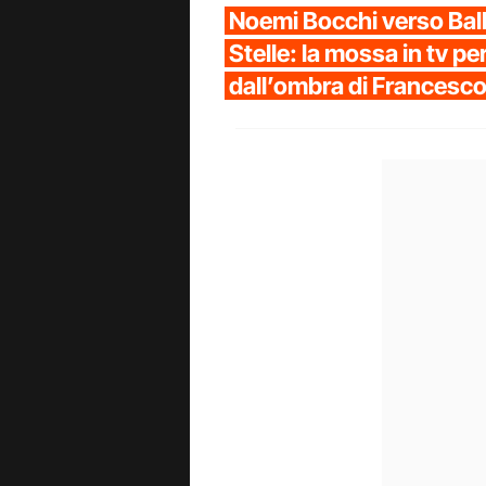
Noemi Bocchi verso Bal
Stelle: la mossa in tv pe
dall’ombra di Francesco