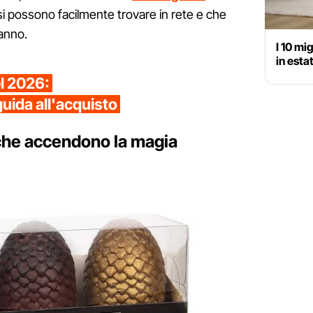
i possono facilmente trovare in rete e che
ranno.
I 10 mi
in esta
el 2026:
guida all'acquisto
 che accendono la magia