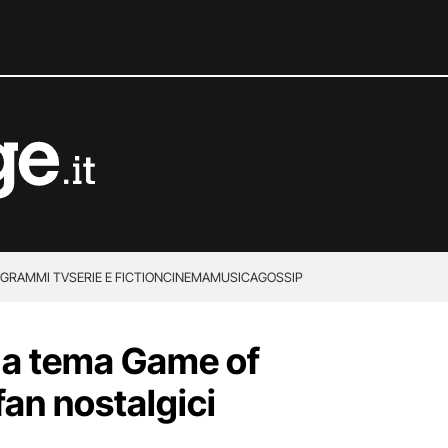
GRAMMI TV
SERIE E FICTION
CINEMA
MUSICA
GOSSIP
o a tema Game of
fan nostalgici