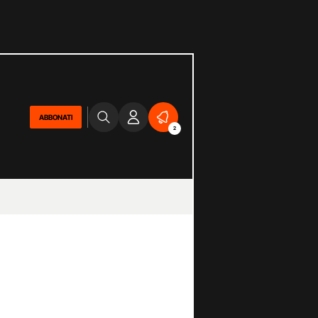
ABBONATI
2