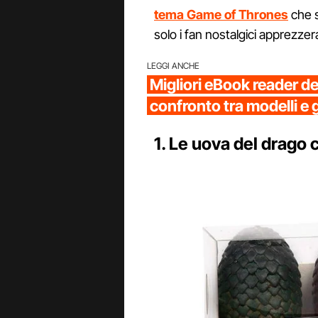
tema Game of Thrones
che s
solo i fan nostalgici apprezze
LEGGI ANCHE
Migliori eBook reader d
confronto tra modelli e 
1. Le uova del drago