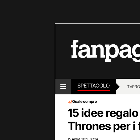
SPETTACOLO
TV
PRO
Quale compro
15 idee regal
Thrones per i 
15 Aprile 2019
16:34
,