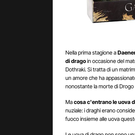
Nella prima stagione a
Daener
di drago
in occasione del matr
Dothraki. Si tratta di un matr
un amore che ha appassionato
nonostante la morte di Drogo 
Ma
cosa c'entrano le uova d
nuziale: i draghi erano consid
fuoco insieme alle uova queste 
Le uova di drago non sono una