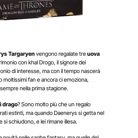
ys Targaryen
vengono regalate tre
uova
imonio con khal Drogo, il signore dei
imonio di interesse, ma con il tempo nascerà
 moltissimi fan e ancora ci emoziona,
sempre nella prima stagione.
i drago
? Sono molto più che un regalo
erati estinti, ma quando Daenerys si getta nel
si schiudono, e lei rimane illesa.
 novità nelle saghe fantasy, ma quelle del