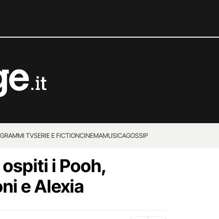
GRAMMI TV
SERIE E FICTION
CINEMA
MUSICA
GOSSIP
: ospiti i Pooh,
i e Alexia