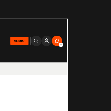
ABBONATI
2