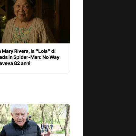
 Mary Rivera, la “Lola” di
eds in Spider-Man: No Way
aveva 82 anni