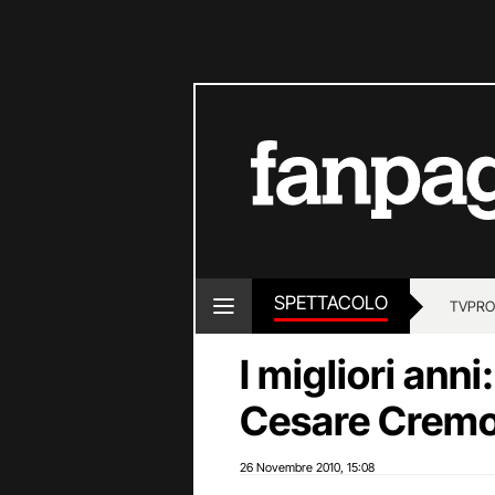
SPETTACOLO
TV
PRO
I migliori anni
Cesare Cremon
26 Novembre 2010
15:08
,