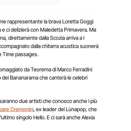
ome rappresentante la brava Loretta Goggi
ra e ci delizierà con Maledetta Primavera. Ma
a, direttamente dalla Scozia arriva a I
accompagnato dalla chitarra acustica suonerà
t e Time passages.
à omaggiato da Teorema di Marco Ferradini
o dei Bananarama che canterà le celebri
 saranno due artisti che conosco anche i più
sare Cremonini
, ex leader dei Lùnapop, che
ultimo singolo Hello. E ci sarà anche Alexia