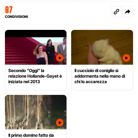
87
CONDIVISIONI
Secondo "Oggi" la
Il cucciolo di coniglio si
relazione Hollande-Gayet è
addormenta nella mano di
iniziata nel 2013
chi lo accarezza
Il primo domino fatto da