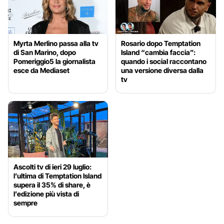
Myrta Merlino passa alla tv
Rosario dopo Temptation
di San Marino, dopo
Island “cambia faccia”:
Pomeriggio5 la giornalista
quando i social raccontano
esce da Mediaset
una versione diversa dalla
tv
Ascolti tv di ieri 29 luglio:
l’ultima di Temptation Island
supera il 35% di share, è
l’edizione più vista di
sempre