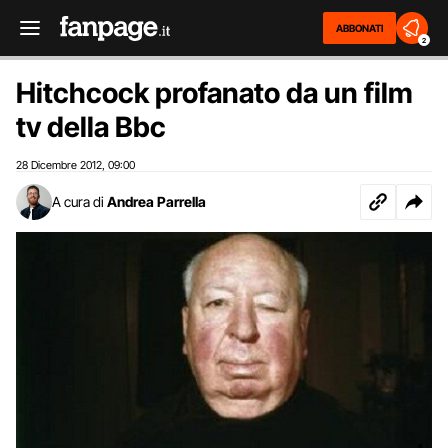
ABBONATI
2
Hitchcock profanato da un film
tv della Bbc
28 Dicembre 2012
09:00
,
A cura di
Andrea Parrella