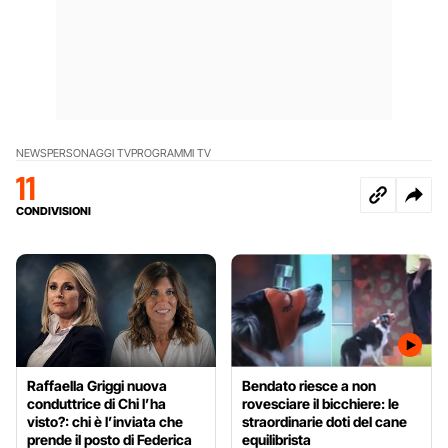
NEWS
PERSONAGGI TV
PROGRAMMI TV
11
CONDIVISIONI
Raffaella Griggi nuova
Bendato riesce a non
conduttrice di Chi l’ha
rovesciare il bicchiere: le
visto?: chi è l’inviata che
straordinarie doti del cane
prende il posto di Federica
equilibrista