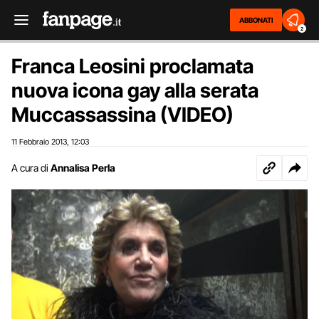
ABBONATI
2
Franca Leosini proclamata
nuova icona gay alla serata
Muccassassina (VIDEO)
11 Febbraio 2013
12:03
,
A cura di
Annalisa Perla