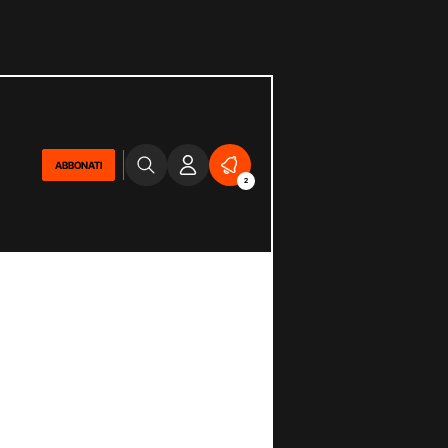
ABBONATI
2