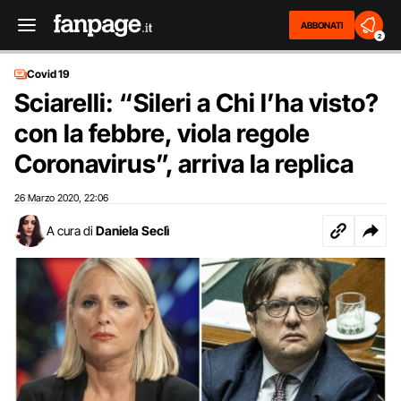
ABBONATI
2
Covid 19
Sciarelli: “Sileri a Chi l’ha visto?
con la febbre, viola regole
Coronavirus”, arriva la replica
26 Marzo 2020
22:06
,
A cura di
Daniela Seclì