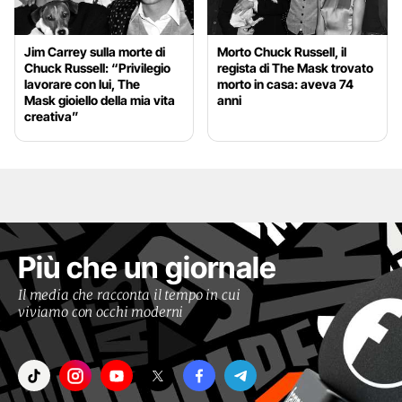
Jim Carrey sulla morte di
Morto Chuck Russell, il
Chuck Russell: “Privilegio
regista di The Mask trovato
lavorare con lui, The
morto in casa: aveva 74
Mask gioiello della mia vita
anni
creativa”
Più che un giornale
Il media che racconta il tempo in cui
viviamo con occhi moderni