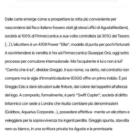
Dalle carte emerge come a prospettare la rotta più conveniente per
nascondersi dal fisco italiano fossero stati gli stessi uffici di AgustaWestland,
società al 100% di Finmeccanica a sua volta controllata (al 30%) dal Tesoro.
[…] L'elicottero è un A109 Power “Elite”, modello di punta per pochi fortunati.
A sovrintendere la vendita è l'ex ad Finmeccanica Giuseppe Orsi, oggi sotto
processo per corruzione internazionale. Ma l'acquirente è lui o non è lui?
“Cerrrto che è lui”, direbbe Greggio. Il suo nome, va detto, nel contratto non
compare ma la sigla d'immatricolazione IEGGG offre un primo indizio. È poi
Greggio Ezio a dare istruzioni sulle finiture, dal colore dei tappetini all'altezza
del logo. A comprarlo, formalmente, è però “Swift Copter”, società di diritto
britannico con sede a Londra che risulta cambiare più denominazioni
(Goldbox, Aquarius Corporate…), possedere effettiva- mente un elicottero e
veleggiare per la sopravvivenza tra ingenti perdite. Greggio spunta, stavolta
nero su bianco, in una scrittura privata tra Agusta e la promissaria