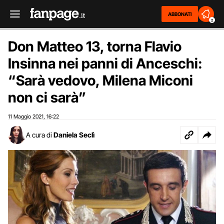
ABBONATI
2
Don Matteo 13, torna Flavio
Insinna nei panni di Anceschi:
“Sarà vedovo, Milena Miconi
non ci sarà”
11 Maggio 2021
16:22
,
A cura di
Daniela Seclì