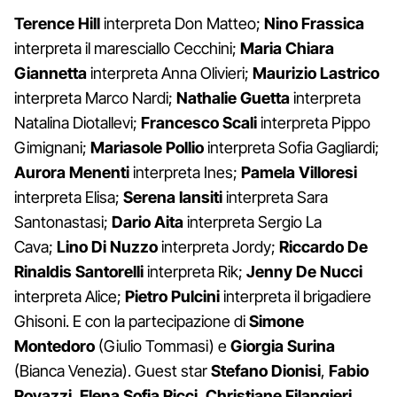
Terence Hill
interpreta Don Matteo;
Nino Frassica
interpreta il maresciallo Cecchini;
Maria Chiara
Giannetta
interpreta Anna Olivieri;
Maurizio Lastrico
interpreta Marco Nardi;
Nathalie Guetta
interpreta
Natalina Diotallevi;
Francesco Scali
interpreta Pippo
Gimignani;
Mariasole Pollio
interpreta Sofia Gagliardi;
Aurora Menenti
interpreta Ines;
Pamela Villoresi
interpreta Elisa;
Serena Iansiti
interpreta Sara
Santonastasi;
Dario Aita
interpreta Sergio La
Cava;
Lino Di Nuzzo
interpreta Jordy;
Riccardo De
Rinaldis Santorelli
interpreta Rik;
Jenny De Nucci
interpreta Alice;
Pietro Pulcini
interpreta il brigadiere
Ghisoni. E con la partecipazione di
Simone
Montedoro
(Giulio Tommasi) e
Giorgia Surina
(Bianca Venezia). Guest star
Stefano Dionisi
,
Fabio
Rovazzi
,
Elena Sofia Ricci
,
Christiane Filangieri
,