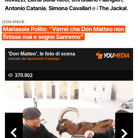
Antonio Catania
,
Simona Cavallari
e i
The Jackal
.
LEGGI ANCHE
Mariasole Pollio: "Vorrei che Don Matteo non
finisse mai e sogno Sanremo"