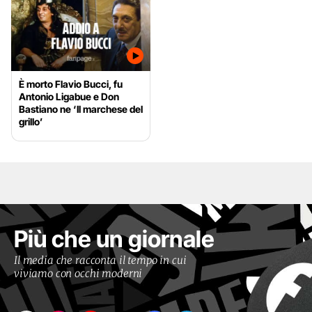
È morto Flavio Bucci, fu
Antonio Ligabue e Don
Bastiano ne ‘Il marchese del
grillo’
Più che un giornale
Il media che racconta il tempo in cui
viviamo con occhi moderni