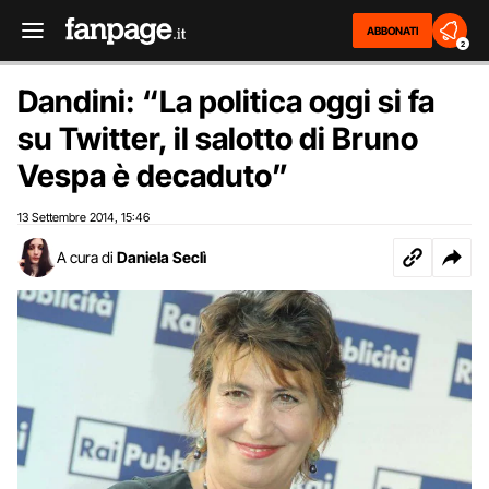
ABBONATI
2
Dandini: “La politica oggi si fa
su Twitter, il salotto di Bruno
Vespa è decaduto”
13 Settembre 2014
15:46
,
A cura di
Daniela Seclì