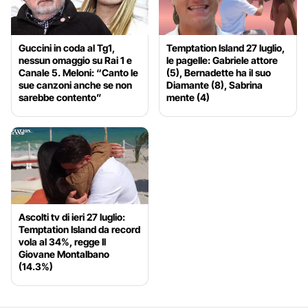
Guccini in coda al Tg1,
Temptation Island 27 luglio,
nessun omaggio su Rai 1 e
le pagelle: Gabriele attore
Canale 5. Meloni: “Canto le
(5), Bernadette ha il suo
sue canzoni anche se non
Diamante (8), Sabrina
sarebbe contento”
mente (4)
Ascolti tv di ieri 27 luglio:
Temptation Island da record
vola al 34%, regge Il
Giovane Montalbano
(14.3%)