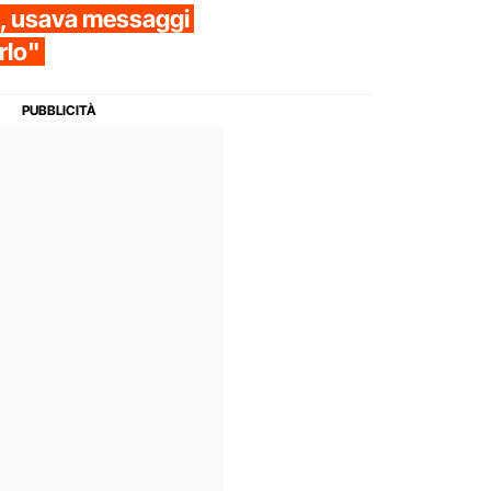
ni, usava messaggi
rlo"