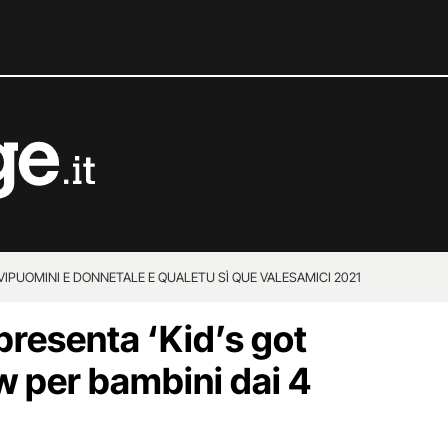
VIP
UOMINI E DONNE
TALE E QUALE
TU SÌ QUE VALES
AMICI 2021
presenta ‘Kid’s got
ow per bambini dai 4