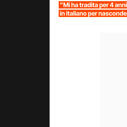
"Mi ha tradita per 4 an
in italiano per nasconde