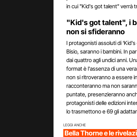
in cui "Kid's got talent" verrà
"Kid's got talent", i
non si sfideranno
I protagonisti assoluti di ‘Kid'
Bisio, saranno i bambini. In pa
dai quattro agli undici anni. U
format è l'assenza di una vera 
non si ritroveranno a essere in
racconteranno ma non saranno g
puntate, presenzieranno anche
protagonisti delle edizioni inte
lo trasmettono e 69 gli adattam
LEGGI ANCHE
Bella Thorne e le rivelazi