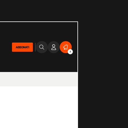
ABBONATI
2