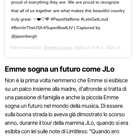
proud of everything they are. We are proud to recognize
that all of us together are what makes this beautiful country
truly great. ✨❤️🤍💙 #PepsiHalftime #LetsGetLoud
#BornInTheUSA #SuperBowlLIV | Captured by
@jasonbergh
A post shared by
Jennifer Lopez
(@jlo) on
Feb 3, 2020 at 5:36pm PST
Emme sogna un futuro come JLo
Non è la prima volta nemmeno che Emme si esibisce
su un palco insieme alla madre, d'altronde si tratta di
una passione di famiglia e anche la piccola Emme
sogna un futuro nel mondo della musica. Di essere
sulla buona strada lo aveva già dimostrato lo scorso
anno, durante il tour della mamma JLo, quando si era
esibita con lei sulle note di Limitless: "Quando ero