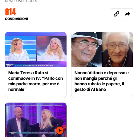
NEWS
POMERIGGIO 5
814
CONDIVISIONI
Maria Teresa Ruta si
Nonno Vittorio è depresso e
commuove in tv: “Parlo con
non mangia perché gli
mio padre morto, per me è
hanno rubato le papere, il
normale”
gesto di Al Bano