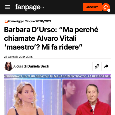
ABBONATI
2
Pomeriggio Cinque 2020/2021
Barbara D’Urso: “Ma perché
chiamate Alvaro Vitali
‘maestro’? Mi fa ridere”
28 Gennaio 2019
20:15
,
A cura di
Daniela Seclì