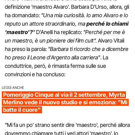
definizione ‘maestro Alvaro'. Barbara D'Urso, allora, gli
ha domandato:
"Una mia curiosità. Io amo Alvaro e lo
reputo un attore straordinario, ma
perché lo chiami
‘maestro'?
"
D'Anelli ha replicato:
"Perché per me è
un maestro, è un pioniere dei film cult".
Alvaro Vitali
ha preso la parola:
"Barbara ti ricordo che a dicembre
ho preso il Leone d'Argento alla carriera"
. La
conduttrice, però, è rimasta ferma sulle sue
convinzioni e ha concluso:
LEGGI ANCHE
Pomeriggio Cinque al via il 2 settembre, Myrta
Merlino vede il nuovo studio e si emoziona: "Mi
batte il cuore"
"Mi fa un po' strano sentir dire ‘maestro', perché allora
dovremmo chiamare tutti i veri attori ‘maestro'. Io