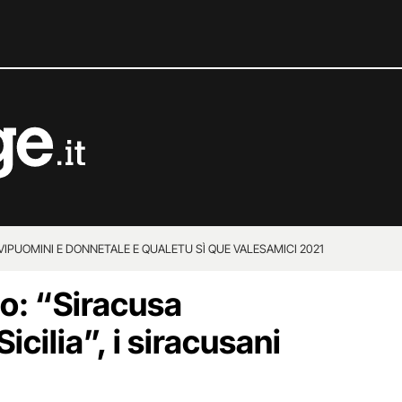
VIP
UOMINI E DONNE
TALE E QUALE
TU SÌ QUE VALES
AMICI 2021
o: “Siracusa
icilia”, i siracusani