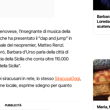
Barbara
Loreda
scaten
enovese, l'insegnante di musica della
 che ha presentato il "clap and jump" in
ionale del neopremier, Matteo Renzi.
erò, Barbara d'Urso parla della città di
a della Sicilia che conta oltre 110.000
lla Sicilia".
i siracusani in rete, lo stesso
SiracusaOggi
,
one locale, esprime sdegno per quanto
Maria, 