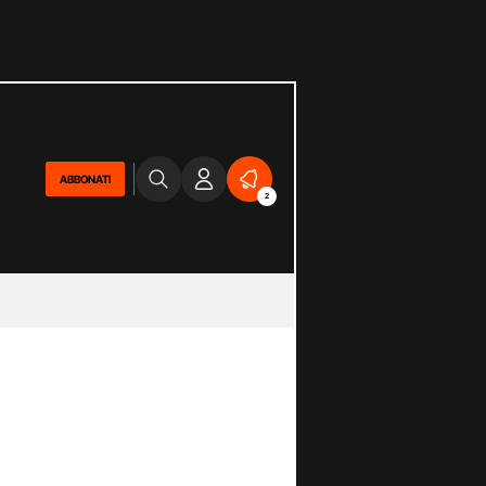
ABBONATI
2