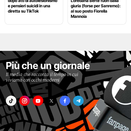
dopo atti di autolesionismo
Loredana Bertè fuori dalla
e pensieri suicidi in una
giuria (forse per Sanremo):
diretta su TikTok
al suo posto Fiorella
Mannoia
Più che un giornale
Il media che racconta il tempo in cui
viviamo con occhi moderni