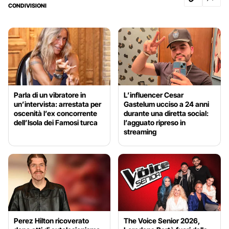
CONDIVISIONI
Parla di un vibratore in
L’influencer Cesar
un’intervista: arrestata per
Gastelum ucciso a 24 anni
oscenità l’ex concorrente
durante una diretta social:
dell’Isola dei Famosi turca
l’agguato ripreso in
streaming
Perez Hilton ricoverato
The Voice Senior 2026,