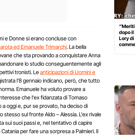
“Meriti
dopo il 
ini e Donne si erano concluse con
Lory di
comme
marota ed Emanuele Trimarchi
. La bella
iovane che sta provando a conquistare Anna
bandonare lo studio conseguentemente agli
pettivi tronisti. Le
anticipazioni di Uomini e
gistrata l'8 gennaio indicano, però, che tutto
 norma. Emanuele ha voluto provare a
interesse che l'ex fidanzata di Tomaso
o a oggi e, pur se provato, ha deciso di
o stesso sul fronte Aldo – Alessia. L'ex rivale
 sui suoi passi e, nel tentativo di capire
a Catania per fare una sorpresa a Palmieri. Il