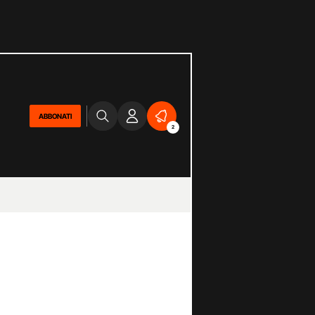
ABBONATI
2