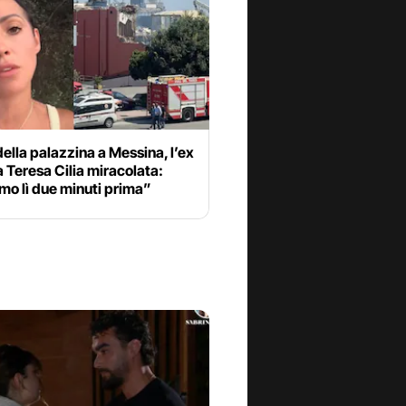
della palazzina a Messina, l’ex
a Teresa Cilia miracolata:
mo lì due minuti prima”