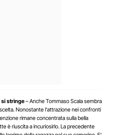
 si stringe
– Anche Tommaso Scala sembra
scelta. Nonostante l'attrazione nei confronti
tenzione rimane concentrata sulla bella
utte è riuscita a incuriosirlo. La precedente
lle lacrime della ragazza nel suo camerino. E'