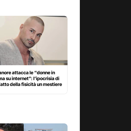
nore attacca le “donne in
a su internet”: l’ipocrisia di
fatto della fisicità un mestiere