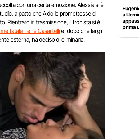
colta con una certa emozione. Alessia si è
Eugeni
studio, a patto che Aldo le promettesse di
a Uomi
appassi
. Rientrato in trasmissione, il tronista si è
prima 
me fatale Irene Casartelli
e, dopo che lei gli
te esterna, ha deciso di eliminarla.