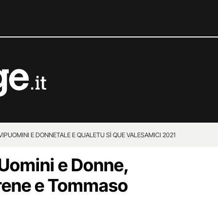
VIP
UOMINI E DONNE
TALE E QUALE
TU SÌ QUE VALES
AMICI 2021
 Uomini e Donne,
Irene e Tommaso