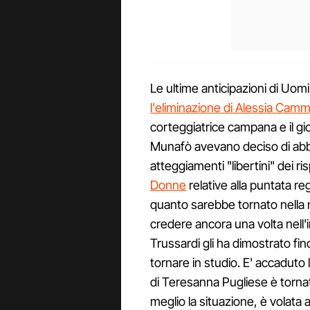
Le ultime anticipazioni di Uom
l'eliminazione di Alessia Cam
corteggiatrice campana e il g
Munafò avevano deciso di ab
atteggiamenti "libertini" dei ris
Donne
relative alla puntata re
quanto sarebbe tornato nella
credere ancora una volta nell'
Trussardi gli ha dimostrato fin
tornare in studio. E' accaduto l
di Teresanna Pugliese è tornata
meglio la situazione, è volata 