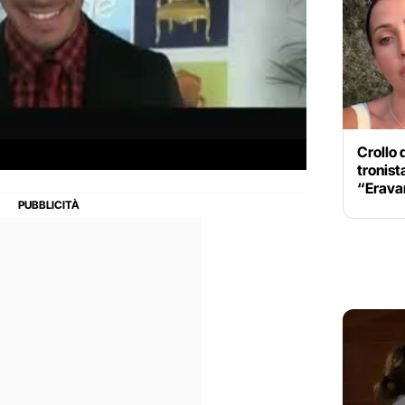
Crollo 
tronist
“Erava