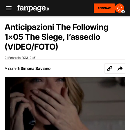
ABBONATI
2
Anticipazioni The Following
1×05 The Siege, l’assedio
(VIDEO/FOTO)
21 Febbraio 2013
21:51
,
A cura di
Simona Saviano