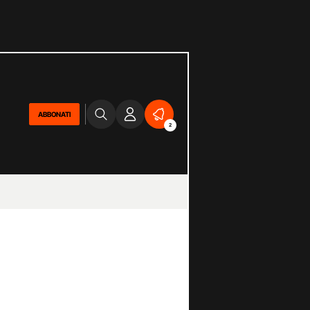
ABBONATI
2