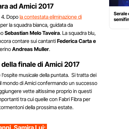
 gara ad Amici 2017
Serale 
n 4. Dopo
la contestata eliminazione di
semifi
, per la squadra bianca, guidata da
ino
Sebastian Melo Taveira
. La squadra blu,
ncora contare sui cantanti
Federica Carta e
lerino
Andreas Muller
.
i della finale di Amici 2017
e l'ospite musicale della puntata. Si tratta dei
 il mondo di Amici confermando un successo
aggiungere vette altissime proprio in questi
mportanti tra cui quelle con Fabri Fibra per
 tormentoni della prossima estate.
anni, Samira Lui: