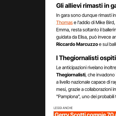
Gli allievi rimasti in
In gara sono dunque rimasti i
Thomas
e l'addio di Mike Bird
Emma, resta soltanto il baller
guidata da Elisa, può invece a
Riccardo Marcuzzo
e sul bal
I Thegiornalisti ospit
Le anticipazioni rivelano inoltr
Thegiornalisti
, che invadono
a livello nazionale capace di r
mesi, grazie a collaborazioni i
"Pamplona", uno dei probabili
LEGGI ANCHE
Gerry Scotti compie 70 