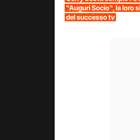
"Auguri Socio", la loro s
del successo tv