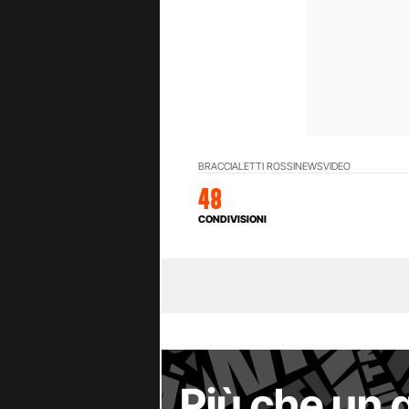
BRACCIALETTI ROSSI
NEWS
VIDEO
48
CONDIVISIONI
Più che un 