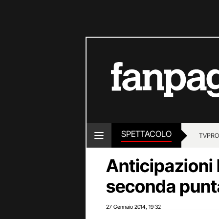
SPETTACOLO
TV
PRO
Anticipazioni 
seconda punta
27 Gennaio 2014
19:32
,