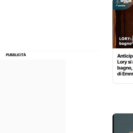
Anticip
Lory si
bagno,
di Em