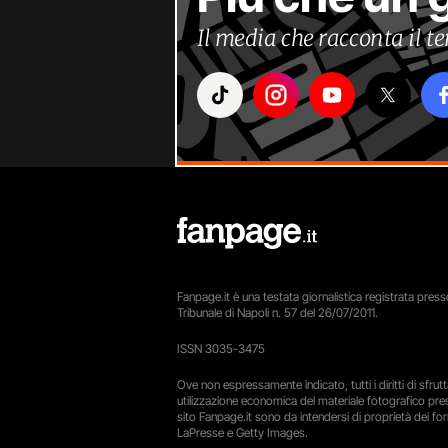
Il media che racconta il 
Fanpage.it è una testata giornalistica registrata presso
Tribunale di Napoli n. 57 del 26/07/2011.
ISSN 3035-3475
Ove non espressamente indicato, tutti i diritti di sfru
utilizzazione economica del materiale fotografico pre
sito Fanpage.it sono da intendersi di proprietà dei forn
LaPresse e Getty Images.