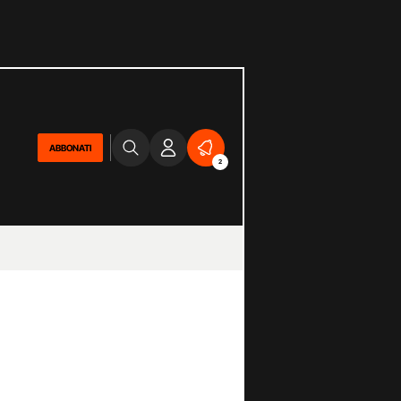
ABBONATI
2