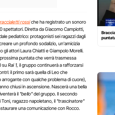
raccialetti rossi
che ha registrato un sonoro
 spettatori. Diretta da Giacomo Campiotti,
Braccia
le pediatrico: protagonisti sei ragazzi dagli
puntat
 a creare un profondo sodalizio, un'amicizia
no gli attori Laura Chiatti e Giampolo Morelli.
a prossima puntata che verrà trasmessa
0 su
Rai 1,
il gruppo continuerà a rafforzarsi
ntri: il primo sarà quella di Leo che
 arrogante con qualche problema di cuore),
nno chiusi in ascensione. Nascerà una bella
iventerà il
"bello"
del gruppo. Il secondo
i Toni, ragazzo napoletano, il
"trascinatore"
a instaurare una comunicazione con Rocco.