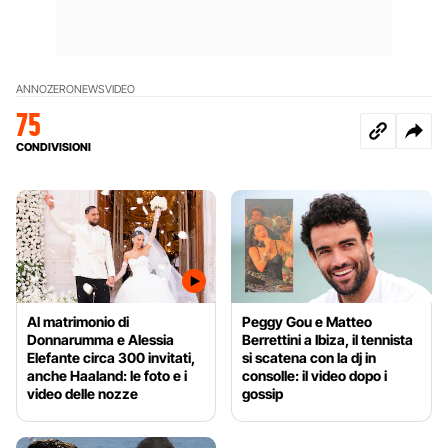
ANNOZERO
NEWS
VIDEO
75
CONDIVISIONI
Al matrimonio di
Peggy Gou e Matteo
Donnarumma e Alessia
Berrettini a Ibiza, il tennista
Elefante circa 300 invitati,
si scatena con la dj in
anche Haaland: le foto e i
consolle: il video dopo i
video delle nozze
gossip