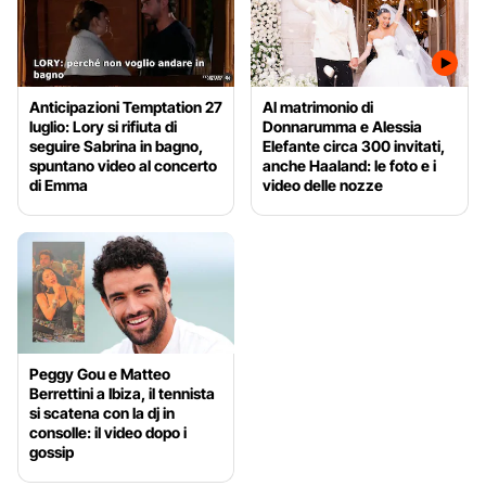
n
a
l
e
/
Anticipazioni Temptation 27
Al matrimonio di
luglio: Lory si rifiuta di
Donnarumma e Alessia
seguire Sabrina in bagno,
Elefante circa 300 invitati,
spuntano video al concerto
anche Haaland: le foto e i
di Emma
video delle nozze
Peggy Gou e Matteo
Berrettini a Ibiza, il tennista
si scatena con la dj in
consolle: il video dopo i
gossip