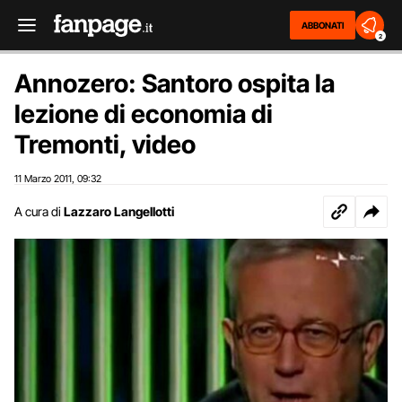
ABBONATI
2
Annozero: Santoro ospita la
lezione di economia di
Tremonti, video
11 Marzo 2011
09:32
,
A cura di
Lazzaro Langellotti