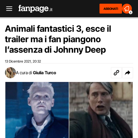
ABBONATI
2
Animali fantastici 3, esce il
trailer ma i fan piangono
l’assenza di Johnny Deep
13 Dicembre 2021
20:32
,
A cura di
Giulia Turco