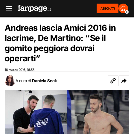
ABBONATI
2
Andreas lascia Amici 2016 in
lacrime, De Martino: “Se il
gomito peggiora dovrai
operarti”
16 Marzo 2016
16:55
,
A cura di
Daniela Seclì