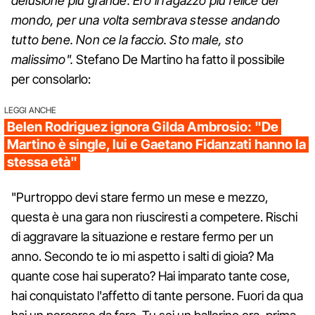
delusione più grande. Ero il ragazzo più felice del
mondo, per una volta sembrava stesse andando
tutto bene. Non ce la faccio. Sto male, sto
malissimo".
Stefano De Martino ha fatto il possibile
per consolarlo:
LEGGI ANCHE
Belen Rodriguez ignora Gilda Ambrosio: "De
Martino è single, lui e Gaetano Fidanzati hanno la
stessa età"
"Purtroppo devi stare fermo un mese e mezzo,
questa è una gara non riusciresti a competere. Rischi
di aggravare la situazione e restare fermo per un
anno. Secondo te io mi aspetto i salti di gioia? Ma
quante cose hai superato? Hai imparato tante cose,
hai conquistato l'affetto di tante persone. Fuori da qua