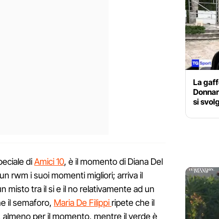
La gaff
Donnar
si svol
peciale di
Amici 10
, è il momento di Diana Del
n rwm i suoi momenti migliori; arriva il
n misto tra il si e il no relativamente ad un
ne il semaforo,
Maria De Filippi
ripete che il
, almeno per il momento, mentre il verde è