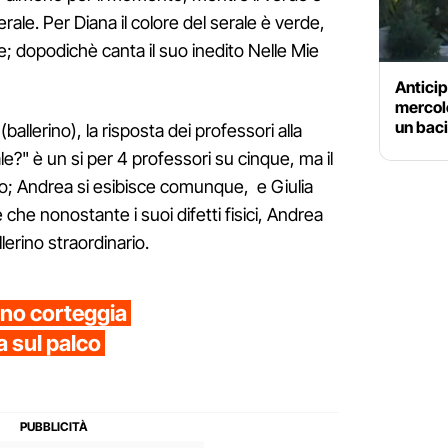
erale. Per Diana il colore del serale è verde,
e; dopodichè canta il suo inedito Nelle Mie
Anticip
mercole
un baci
allerino), la risposta dei professori alla
?" è un si per 4 professori su cinque, ma il
o; Andrea si esibisce comunque, e Giulia
che nonostante i suoi difetti fisici, Andrea
lerino straordinario.
no corteggia
a sul palco