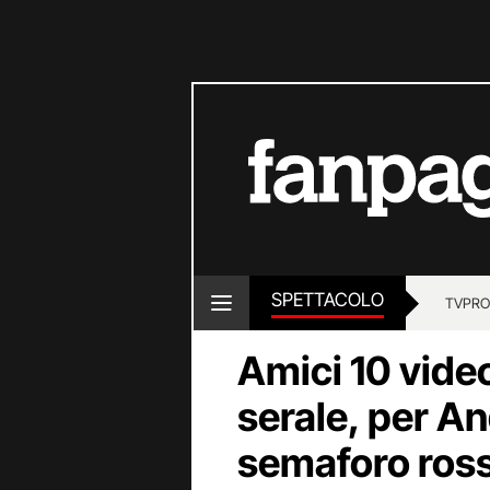
SPETTACOLO
TV
PRO
Amici 10 video
serale, per A
semaforo ros