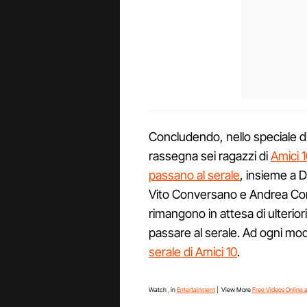
Concludendo, nello speciale di
rassegna sei ragazzi di
Amici 1
passano al serale
, insieme a D
Vito Conversano e Andrea Cond
rimangono in attesa di ulterior
passare al serale. Ad ogni mo
serale di Amici 10
.
Watch
.
in
Entertainment
| View More
Free Videos Online 