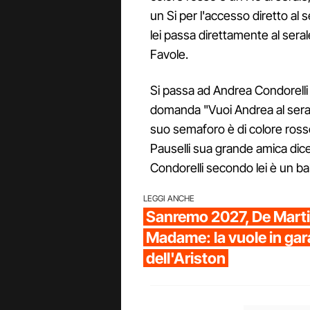
un Si per l'accesso diretto al s
lei passa direttamente al seral
Favole.
Si passa ad Andrea Condorelli (b
domanda "Vuoi Andrea al serale
suo semaforo è di colore ross
Pauselli sua grande amica dice 
Condorelli secondo lei è un bal
LEGGI ANCHE
Sanremo 2027, De Marti
Madame: la vuole in gar
dell'Ariston