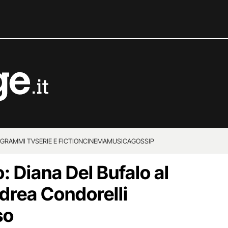
GRAMMI TV
SERIE E FICTION
CINEMA
MUSICA
GOSSIP
: Diana Del Bufalo al
ndrea Condorelli
so