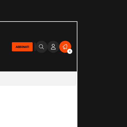
ABBONATI
2