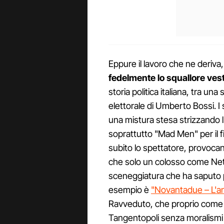
Eppure il lavoro che ne deriva
fedelmente lo squallore vest
storia politica italiana, tra una
elettorale di Umberto Bossi. I s
una mistura stesa strizzando l
soprattutto "Mad Men" per il f
subito lo spettatore, provoca
che solo un colosso come Netf
sceneggiatura che ha saputo p
esempio è
"Novantadue – L'ann
Ravveduto, che proprio come l
Tangentopoli senza moralismi 