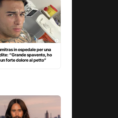
mitras in ospedale per una
dite: “Grande spavento, ho
 un forte dolore al petto”