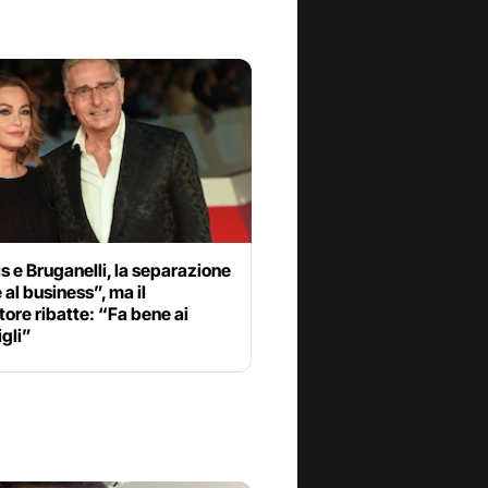
s e Bruganelli, la separazione
 al business”, ma il
ore ribatte: “Fa bene ai
igli”