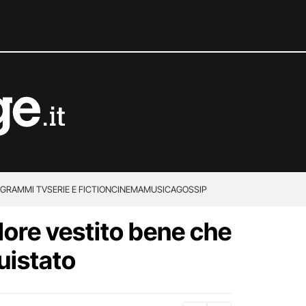
GRAMMI TV
SERIE E FICTION
CINEMA
MUSICA
GOSSIP
lore vestito bene che
uistato